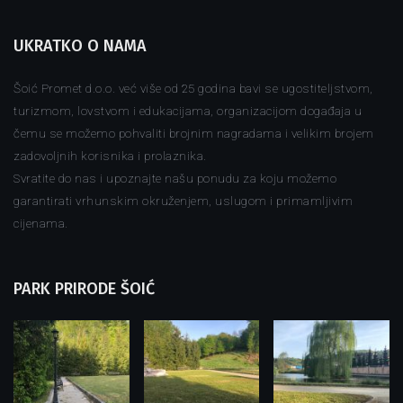
UKRATKO O NAMA
Šoić Promet d.o.o. već više od 25 godina bavi se ugostiteljstvom,
turizmom, lovstvom i edukacijama, organizacijom događaja u
čemu se možemo pohvaliti brojnim nagradama i velikim brojem
zadovoljnih korisnika i prolaznika.
Svratite do nas i upoznajte našu ponudu za koju možemo
garantirati vrhunskim okruženjem, uslugom i primamljivim
cijenama.
PARK PRIRODE ŠOIĆ