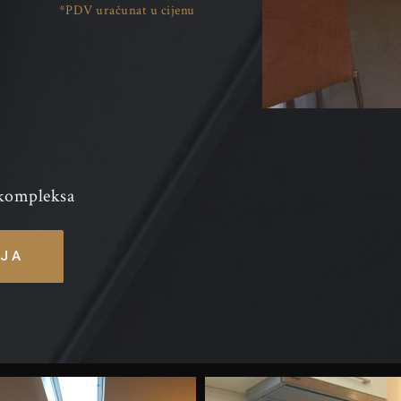
*PDV uračunat u cijenu
 kompleksa
IJA