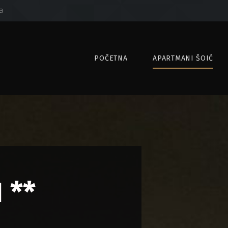
a
POČETNA
APARTMANI ŠOIĆ
1 **